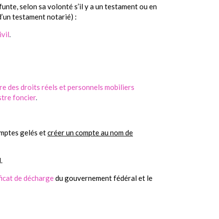
funte, selon sa volonté s’il y a un testament ou en
d’un testament notarié) :
ivil
.
re des droits réels et personnels mobiliers
tre foncier
.
omptes gelés et
créer un compte au nom de
.
ficat de décharge
du gouvernement fédéral et le