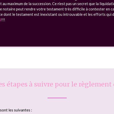
ent au maximum de la succession. Ce n’est pas un secret que la liquida
 notaire peut rendre votre testament très difficile à contester en cas 
 dont le testament est inexistant ou introuvable et les efforts qui 
6
!!!
es étapes à suivre pour le règlement
sont les suivantes :