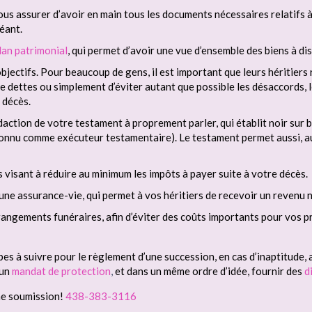
ous assurer d’avoir en main tous les documents nécessaires relatifs à 
éant.
lan patrimonial
, qui permet d’avoir une vue d’ensemble des biens à di
jectifs. Pour beaucoup de gens, il est important que leurs héritiers 
 de dettes ou simplement d’éviter autant que possible les désaccords, l
 décès.
daction de votre testament à proprement parler, qui établit noir sur b
onnu comme exécuteur testamentaire). Le testament permet aussi, au
s visant à réduire au minimum les impôts à payer suite à votre décès.
une assurance-vie, qui permet à vos héritiers de recevoir un revenu 
arrangements funéraires, afin d’éviter des coûts importants pour vos
pes à suivre pour le règlement d’une succession, en cas d’inaptitude, 
 un
mandat de protection
,
et dans un même ordre d’idée, fournir des
d
ne soumission!
438-383-3116