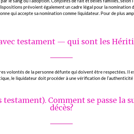
par le sang ou l’adoption. Conjoints de fait et belles familles, selon l
dispositions prévoient également un cadre légal pour la nomination d’u
onne qui accepte sa nomination comme liquidateur. Pour de plus ample
avec testament — qui sont les Hériti
res volontés de la personne défunte qui doivent être respectées. Il es
que, le liquidateur doit procéder à une vérification de l’authenticité
s testament). Comment se passe la s
décès?