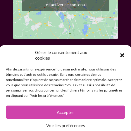
et activer ce contenu
Gérer le consentement aux
cookies
Afin de garantir une expérience fluide sur notre site, nous utilisons des
témoins et d'autres outils de suivi. Sans eux, certaines de nos
fonctionnalités risquent de ne pas marcher de manière optimale. Acceptez-
© 2026 Me Leopold Lincà, Notaire célébrant de mariage civil.
vous que nous utilisions des témoins ? Vous avez aussi la possibilité de
Tous droits réservés. En aucun temps ce site internet ne doit
personnaliser vos choix concernant les fichiers témoins via les paramètres
être considéré comme un avis juridique. Vous devez vérifier
en cliquant sur "Voir les préférences"
avec notre bureau l’actualité de toute information,
notamment, mais sans limiter, les services offerts, les prix, les
procédures et nos disponibilités, avant de commencer votre
Accepter
dossier.
Voir les préférences